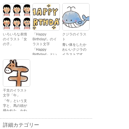
キャラクターが
鼻のトナカイが
ジャンプをして
引っ張っている
いるイラストで
イラストです。
す。
いろいろな表情
「Happy
クジラのイラス
のイラスト「女
Birthday!」のイ
ト
の子」
ラスト文字
青い体をしたか
「Happy
わいいクジラの
Birthday!」とい
イラストです。
いろいろな顔を
う英語のメッセ
している、女の
ージが描かれた
子の表情のイラ
イラスト文字で
ストです。 通常
す。
の顔・怒ってい
る顔・泣いてい
る顔・照れてい
干支のイラスト
る顔・笑ってい
文字「午」
る顔・驚いてい
「午」という文
る顔・困ってい
字と、馬の頭が
る顔がありま
描かれた、かわ
す。
いい午年の干支
のイラスト文字
詳細カテゴリー
です。