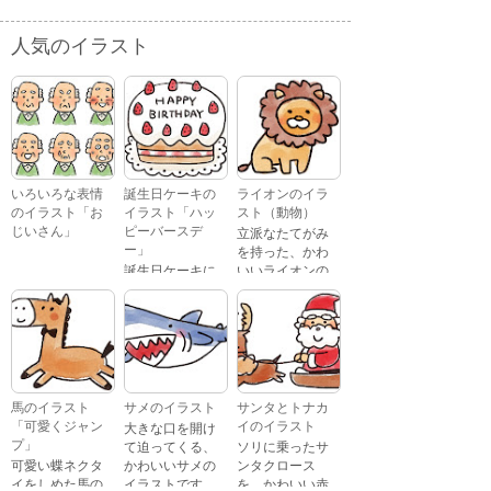
人気のイラスト
いろいろな表情
誕生日ケーキの
ライオンのイラ
のイラスト「お
イラスト「ハッ
スト（動物）
じいさん」
ピーバースデ
立派なたてがみ
ー」
を持った、かわ
誕生日ケーキに
いいライオンの
おじいさんが、
「Happy
イラストです。
喜怒哀楽たくさ
Birthday」という
んの表情をして
文字が描かれ
いるイラストで
た、かわいい苺
す。 通常の顔・
のケーキのイラ
怒っている顔・
ストです。
泣いている顔・
馬のイラスト
サメのイラスト
サンタとトナカ
照れている顔・
「可愛くジャン
イのイラスト
大きな口を開け
笑っている顔・
プ」
て迫ってくる、
ソリに乗ったサ
驚いている顔・
可愛い蝶ネクタ
かわいいサメの
ンタクロース
困っている顔が
イをしめた馬の
イラストです。
を、かわいい赤
あります。