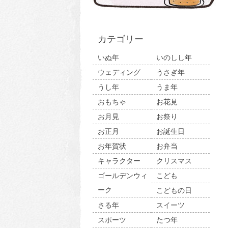
カテゴリー
いぬ年
いのしし年
ウェディング
うさぎ年
うし年
うま年
おもちゃ
お花見
お月見
お祭り
お正月
お誕生日
お年賀状
お弁当
キャラクター
クリスマス
ゴールデンウィ
こども
ーク
こどもの日
さる年
スイーツ
スポーツ
たつ年