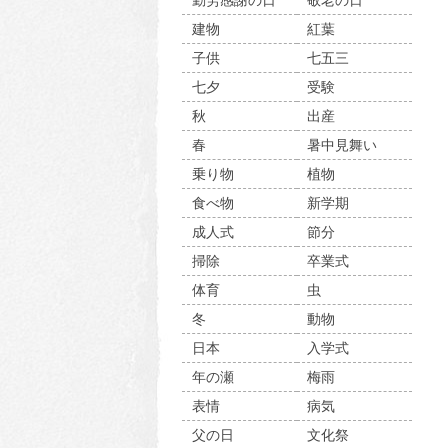
勤労感謝の日
敬老の日
建物
紅葉
子供
七五三
七夕
受験
秋
出産
春
暑中見舞い
乗り物
植物
食べ物
新学期
成人式
節分
掃除
卒業式
体育
虫
冬
動物
日本
入学式
年の瀬
梅雨
表情
病気
父の日
文化祭