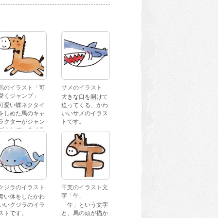
馬のイラスト「可
サメのイラスト
愛くジャンプ」
大きな口を開けて
可愛い蝶ネクタイ
迫ってくる、かわ
をしめた馬のキャ
いいサメのイラス
ラクターがジャン
トです。
プをしているイラ
ストです。
クジラのイラスト
干支のイラスト文
字「午」
青い体をしたかわ
いいクジラのイラ
「午」という文字
ストです。
と、馬の頭が描か