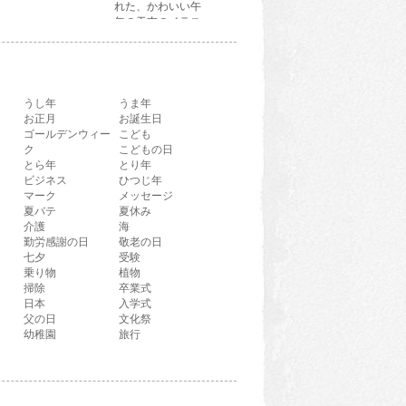
れた、かわいい午
年の干支のイラス
ト文字です。
うし年
うま年
お正月
お誕生日
ゴールデンウィー
こども
ク
こどもの日
とら年
とり年
ビジネス
ひつじ年
マーク
メッセージ
夏バテ
夏休み
介護
海
勤労感謝の日
敬老の日
七夕
受験
乗り物
植物
掃除
卒業式
日本
入学式
父の日
文化祭
幼稚園
旅行