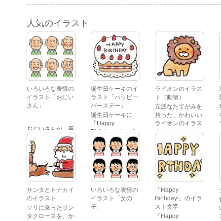
人気のイラスト
いろいろな表情の
誕生日ケーキのイ
ライオンのイラス
イラスト「おじい
ラスト「ハッピー
ト（動物）
さん」
バースデー」
立派なたてがみを
誕生日ケーキに
持った、かわいい
「Happy
ライオンのイラス
おじいさんが、喜
Birthday」という
トです。
怒哀楽たくさんの
文字が描かれた、
表情をしているイ
かわいい苺のケー
ラストです。 通常
キのイラストで
の顔・怒っている
す。
顔・泣いている
顔・照れている
顔・笑っている
サンタとトナカイ
いろいろな表情の
「Happy
顔・驚いている
のイラスト
イラスト「女の
Birthday!」のイラ
顔・困っている顔
子」
スト文字
ソリに乗ったサン
があります。
タクロースを、か
「Happy