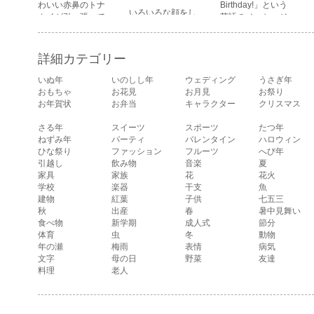
わいい赤鼻のトナ
Birthday!」という
いろいろな顔をし
カイが引っ張って
英語のメッセージ
ている、女の子の
いるイラストで
が描かれたイラス
表情のイラストで
す。
ト文字です。
す。 通常の顔・怒
詳細カテゴリー
っている顔・泣い
ている顔・照れて
いぬ年
いのしし年
ウェディング
うさぎ年
いる顔・笑ってい
おもちゃ
お花見
お月見
お祭り
る顔・驚いている
お年賀状
お弁当
キャラクター
クリスマス
顔・困っている顔
があります。
さる年
スイーツ
スポーツ
たつ年
ねずみ年
パーティ
バレンタイン
ハロウィン
ひな祭り
ファッション
フルーツ
へび年
引越し
飲み物
音楽
夏
家具
家族
花
花火
学校
楽器
干支
魚
建物
紅葉
子供
七五三
秋
出産
春
暑中見舞い
食べ物
新学期
成人式
節分
体育
虫
冬
動物
年の瀬
梅雨
表情
病気
文字
母の日
野菜
友達
料理
老人