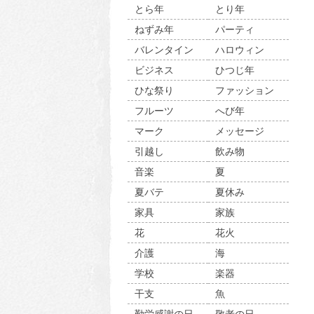
とら年
とり年
ねずみ年
パーティ
バレンタイン
ハロウィン
ビジネス
ひつじ年
ひな祭り
ファッション
フルーツ
へび年
マーク
メッセージ
引越し
飲み物
音楽
夏
夏バテ
夏休み
家具
家族
花
花火
介護
海
学校
楽器
干支
魚