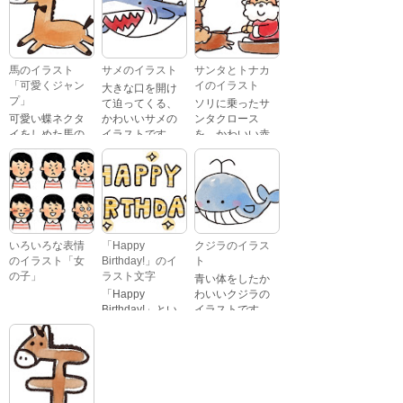
文字が描かれ
いるイラストで
た、かわいい苺
す。 通常の顔・
のケーキのイラ
怒っている顔・
ストです。
泣いている顔・
馬のイラスト
サメのイラスト
サンタとトナカ
照れている顔・
「可愛くジャン
イのイラスト
大きな口を開け
笑っている顔・
プ」
て迫ってくる、
ソリに乗ったサ
驚いている顔・
可愛い蝶ネクタ
かわいいサメの
ンタクロース
困っている顔が
イをしめた馬の
イラストです。
を、かわいい赤
あります。
キャラクターが
鼻のトナカイが
ジャンプをして
引っ張っている
いるイラストで
イラストです。
す。
いろいろな表情
「Happy
クジラのイラス
のイラスト「女
Birthday!」のイ
ト
の子」
ラスト文字
青い体をしたか
「Happy
わいいクジラの
Birthday!」とい
イラストです。
いろいろな顔を
う英語のメッセ
している、女の
ージが描かれた
子の表情のイラ
イラスト文字で
ストです。 通常
す。
の顔・怒ってい
る顔・泣いてい