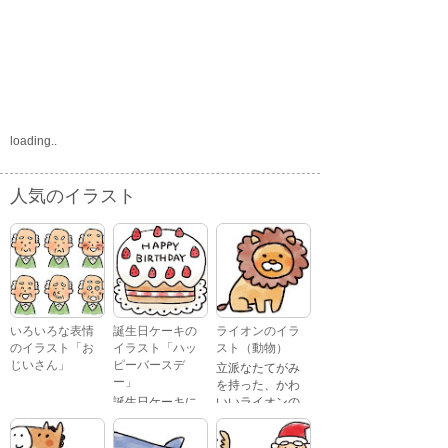
loading..
人気のイラスト
いろいろな表情
誕生日ケーキの
ライオンのイラ
のイラスト「お
イラスト「ハッ
スト（動物）
じいさん」
ピーバースデ
立派なたてがみ
ー」
を持った、かわ
誕生日ケーキに
いいライオンの
おじいさんが、
「Happy
イラストです。
喜怒哀楽たくさ
Birthday」という
んの表情をして