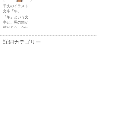
る顔・照れてい
干支のイラスト
る顔・笑ってい
文字「午」
る顔・驚いてい
「午」という文
る顔・困ってい
字と、馬の頭が
る顔がありま
描かれた、かわ
す。
いい午年の干支
のイラスト文字
詳細カテゴリー
です。
いぬ年
いのしし年
ウェディング
うさぎ年
うし年
うま年
おもちゃ
お花見
お月見
お祭り
お正月
お誕生日
お年賀状
お弁当
キャラクター
クリスマス
ゴールデンウィ
こども
ーク
こどもの日
さる年
スイーツ
スポーツ
たつ年
とら年
とり年
ねずみ年
パーティ
バレンタイン
ハロウィン
ビジネス
ひつじ年
ひな祭り
ファッション
フルーツ
へび年
マーク
メッセージ
引越し
飲み物
音楽
夏
夏バテ
夏休み
家具
家族
花
花火
介護
海