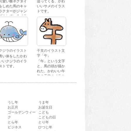
可愛い蝶ネクタイ
迫ってくる、かわ
をしめた馬のキャ
いいサメのイラス
ラクターがジャン
トです。
プをしているイラ
ストです。
クジラのイラスト
干支のイラスト文
字「午」
青い体をしたかわ
いいクジラのイラ
「午」という文字
ストです。
と、馬の頭が描か
れた、かわいい午
年の干支のイラス
ト文字です。
うし年
うま年
お正月
お誕生日
ゴールデンウィー
こども
ク
こどもの日
とら年
とり年
ビジネス
ひつじ年