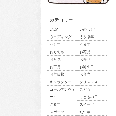
カテゴリー
いぬ年
いのしし年
ウェディング
うさぎ年
うし年
うま年
おもちゃ
お花見
お月見
お祭り
お正月
お誕生日
お年賀状
お弁当
キャラクター
クリスマス
ゴールデンウィ
こども
ーク
こどもの日
さる年
スイーツ
スポーツ
たつ年