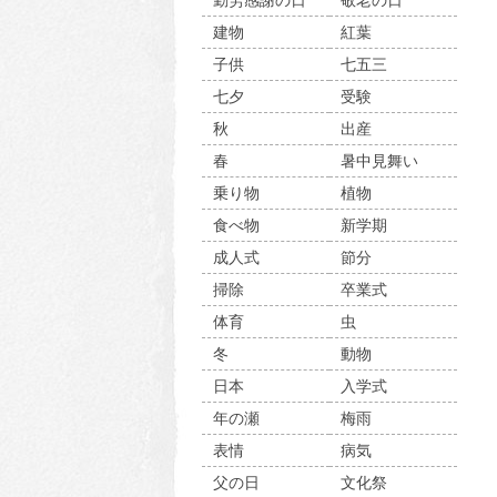
勤労感謝の日
敬老の日
建物
紅葉
子供
七五三
七夕
受験
秋
出産
春
暑中見舞い
乗り物
植物
食べ物
新学期
成人式
節分
掃除
卒業式
体育
虫
冬
動物
日本
入学式
年の瀬
梅雨
表情
病気
父の日
文化祭