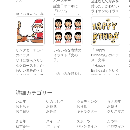
さん」
バースデー」
立派なたてがみを
誕生日ケーキに
持った、かわいい
「Happy
ライオンのイラス
おじいさんが、喜
Birthday」という
トです。
怒哀楽たくさんの
文字が描かれた、
表情をしているイ
かわいい苺のケー
ラストです。 通常
キのイラストで
の顔・怒っている
す。
顔・泣いている
顔・照れている
顔・笑っている
サンタとトナカイ
いろいろな表情の
「Happy
顔・驚いている
のイラスト
イラスト「女の
Birthday!」のイラ
顔・困っている顔
子」
スト文字
ソリに乗ったサン
があります。
タクロースを、か
「Happy
わいい赤鼻のトナ
Birthday!」という
いろいろな顔をし
カイが引っ張って
英語のメッセージ
ている、女の子の
いるイラストで
が描かれたイラス
表情のイラストで
す。
ト文字です。
す。 通常の顔・怒
詳細カテゴリー
っている顔・泣い
ている顔・照れて
いぬ年
いのしし年
ウェディング
うさぎ年
いる顔・笑ってい
おもちゃ
お花見
お月見
お祭り
る顔・驚いている
お年賀状
お弁当
キャラクター
クリスマス
顔・困っている顔
があります。
さる年
スイーツ
スポーツ
たつ年
ねずみ年
パーティ
バレンタイン
ハロウィン