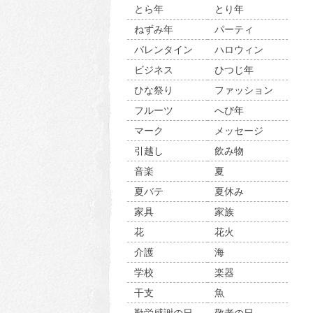
とら年
とり年
ねずみ年
パーティ
バレンタイン
ハロウィン
ビジネス
ひつじ年
ひな祭り
ファッション
フルーツ
へび年
マーク
メッセージ
引越し
飲み物
音楽
夏
夏バテ
夏休み
家具
家族
花
花火
介護
海
学校
楽器
干支
魚