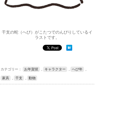
干支の蛇（へび）がこたつでのんびりしているイ
ラストです。
カテゴリー：
お年賀状
,
キャラクター
,
へび年
,
家具
,
干支
,
動物