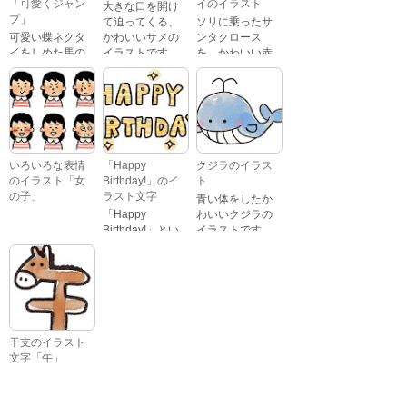
「可愛くジャン
イのイラスト
大きな口を開け
笑っている顔・
プ」
て迫ってくる、
ソリに乗ったサ
驚いている顔・
可愛い蝶ネクタ
かわいいサメの
ンタクロース
困っている顔が
イをしめた馬の
イラストです。
を、かわいい赤
あります。
キャラクターが
鼻のトナカイが
ジャンプをして
引っ張っている
いるイラストで
イラストです。
す。
いろいろな表情
「Happy
クジラのイラス
のイラスト「女
Birthday!」のイ
ト
の子」
ラスト文字
青い体をしたか
「Happy
わいいクジラの
Birthday!」とい
イラストです。
いろいろな顔を
う英語のメッセ
している、女の
ージが描かれた
子の表情のイラ
イラスト文字で
ストです。 通常
す。
の顔・怒ってい
る顔・泣いてい
る顔・照れてい
干支のイラスト
る顔・笑ってい
文字「午」
る顔・驚いてい
「午」という文
る顔・困ってい
字と、馬の頭が
る顔がありま
描かれた、かわ