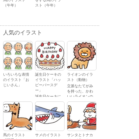
馬のイラスト
をする馬のイラ
（午年）
スト（午年）
人気のイラスト
いろいろな表情
誕生日ケーキの
ライオンのイラ
のイラスト「お
イラスト「ハッ
スト（動物）
じいさん」
ピーバースデ
立派なたてがみ
ー」
を持った、かわ
誕生日ケーキに
いいライオンの
おじいさんが、
「Happy
イラストです。
喜怒哀楽たくさ
Birthday」という
んの表情をして
文字が描かれ
いるイラストで
た、かわいい苺
す。 通常の顔・
のケーキのイラ
怒っている顔・
ストです。
泣いている顔・
馬のイラスト
サメのイラスト
サンタとトナカ
照れている顔・