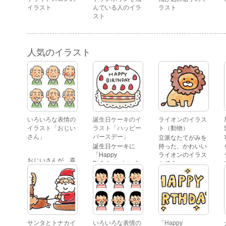
イラスト
んでいる人のイラ
ラスト
スト
人気のイラスト
いろいろな表情の
誕生日ケーキのイ
ライオンのイラス
イラスト「おじい
ラスト「ハッピー
ト（動物）
さん」
バースデー」
立派なたてがみを
誕生日ケーキに
持った、かわいい
「Happy
ライオンのイラス
おじいさんが、喜
Birthday」という
トです。
怒哀楽たくさんの
文字が描かれた、
表情をしているイ
かわいい苺のケー
ラストです。 通常
キのイラストで
の顔・怒っている
す。
顔・泣いている
顔・照れている
顔・笑っている
サンタとトナカイ
いろいろな表情の
「Happy