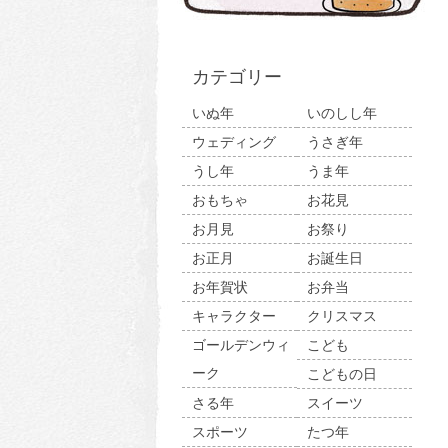
カテゴリー
いぬ年
いのしし年
ウェディング
うさぎ年
うし年
うま年
おもちゃ
お花見
お月見
お祭り
お正月
お誕生日
お年賀状
お弁当
キャラクター
クリスマス
ゴールデンウィ
こども
ーク
こどもの日
さる年
スイーツ
スポーツ
たつ年