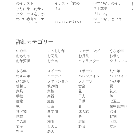
顔・驚いている
のイラスト
イラスト「女の
Birthday!」のイラ
顔・困っている顔
子」
スト文字
ソリに乗ったサン
があります。
タクロースを、か
「Happy
わいい赤鼻のトナ
Birthday!」という
いろいろな顔をし
カイが引っ張って
英語のメッセージ
ている、女の子の
いるイラストで
が描かれたイラス
表情のイラストで
す。
ト文字です。
す。 通常の顔・怒
詳細カテゴリー
っている顔・泣い
ている顔・照れて
いぬ年
いのしし年
ウェディング
うさぎ年
いる顔・笑ってい
おもちゃ
お花見
お月見
お祭り
る顔・驚いている
お年賀状
お弁当
キャラクター
クリスマス
顔・困っている顔
があります。
さる年
スイーツ
スポーツ
たつ年
ねずみ年
パーティ
バレンタイン
ハロウィン
ひな祭り
ファッション
フルーツ
へび年
引越し
飲み物
音楽
夏
家具
家族
花
花火
学校
楽器
干支
魚
建物
紅葉
子供
七五三
秋
出産
春
暑中見舞い
食べ物
新学期
成人式
節分
体育
虫
冬
動物
年の瀬
梅雨
表情
病気
文字
母の日
野菜
友達
料理
老人