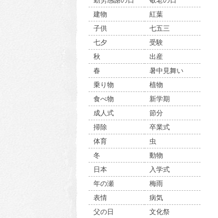
勤労感謝の日
敬老の日
建物
紅葉
子供
七五三
七夕
受験
秋
出産
春
暑中見舞い
乗り物
植物
食べ物
新学期
成人式
節分
掃除
卒業式
体育
虫
冬
動物
日本
入学式
年の瀬
梅雨
表情
病気
父の日
文化祭