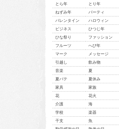
とら年
とり年
ねずみ年
パーティ
バレンタイン
ハロウィン
ビジネス
ひつじ年
ひな祭り
ファッション
フルーツ
へび年
マーク
メッセージ
引越し
飲み物
音楽
夏
夏バテ
夏休み
家具
家族
花
花火
介護
海
学校
楽器
干支
魚