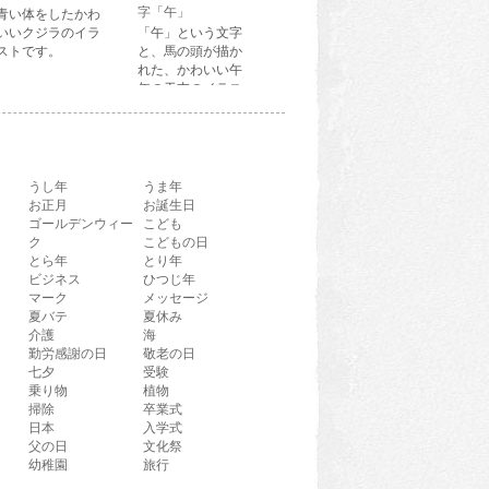
字「午」
青い体をしたかわ
いいクジラのイラ
「午」という文字
ストです。
と、馬の頭が描か
れた、かわいい午
年の干支のイラス
ト文字です。
うし年
うま年
お正月
お誕生日
ゴールデンウィー
こども
ク
こどもの日
とら年
とり年
ビジネス
ひつじ年
マーク
メッセージ
夏バテ
夏休み
介護
海
勤労感謝の日
敬老の日
七夕
受験
乗り物
植物
掃除
卒業式
日本
入学式
父の日
文化祭
幼稚園
旅行