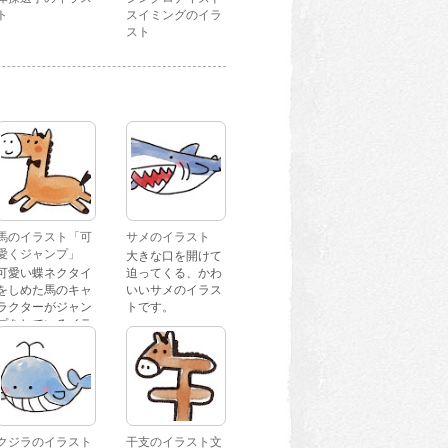
ト
スイミングのイラ
スト
馬のイラスト「可
サメのイラスト
愛くジャンプ」
大きな口を開けて
可愛い蝶ネクタイ
迫ってくる、かわ
をしめた馬のキャ
いいサメのイラス
ラクターがジャン
トです。
プをしているイラ
ストです。
クジラのイラスト
干支のイラスト文