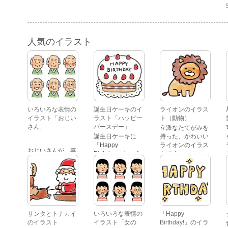
人気のイラスト
いろいろな表情の
誕生日ケーキのイ
ライオンのイラス
イラスト「おじい
ラスト「ハッピー
ト（動物）
さん」
バースデー」
立派なたてがみを
誕生日ケーキに
持った、かわいい
「Happy
ライオンのイラス
おじいさんが、喜
Birthday」という
トです。
怒哀楽たくさんの
文字が描かれた、
表情をしているイ
かわいい苺のケー
ラストです。 通常
キのイラストで
の顔・怒っている
す。
顔・泣いている
顔・照れている
顔・笑っている
サンタとトナカイ
いろいろな表情の
「Happy
顔・驚いている
のイラスト
イラスト「女の
Birthday!」のイラ