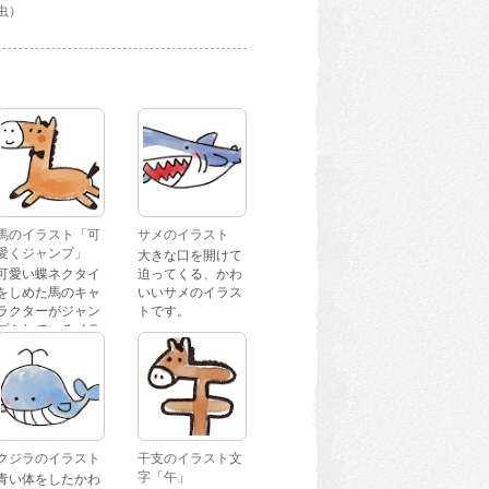
虫）
馬のイラスト「可
サメのイラスト
愛くジャンプ」
大きな口を開けて
可愛い蝶ネクタイ
迫ってくる、かわ
をしめた馬のキャ
いいサメのイラス
ラクターがジャン
トです。
プをしているイラ
ストです。
クジラのイラスト
干支のイラスト文
字「午」
青い体をしたかわ