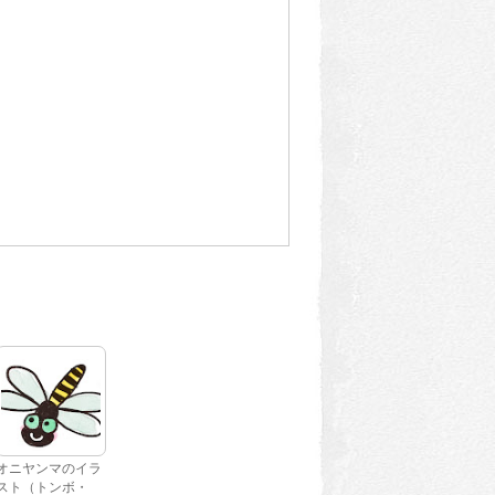
オニヤンマのイラ
スト（トンボ・