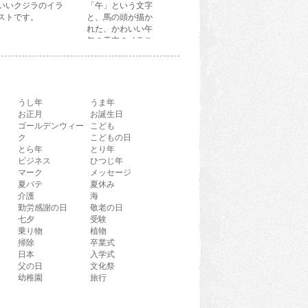
いいクジラのイラ
「午」という文字
ストです。
と、馬の頭が描か
れた、かわいい午
年の干支のイラス
ト文字です。
うし年
うま年
お正月
お誕生日
ゴールデンウィー
こども
ク
こどもの日
とら年
とり年
ビジネス
ひつじ年
マーク
メッセージ
夏バテ
夏休み
介護
海
勤労感謝の日
敬老の日
七夕
受験
乗り物
植物
掃除
卒業式
日本
入学式
父の日
文化祭
幼稚園
旅行