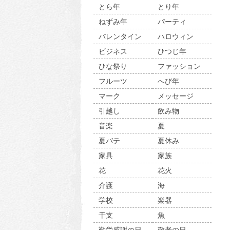
とら年
とり年
ねずみ年
パーティ
バレンタイン
ハロウィン
ビジネス
ひつじ年
ひな祭り
ファッション
フルーツ
へび年
マーク
メッセージ
引越し
飲み物
音楽
夏
夏バテ
夏休み
家具
家族
花
花火
介護
海
学校
楽器
干支
魚