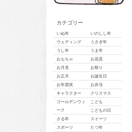
カテゴリー
いぬ年
いのしし年
ウェディング
うさぎ年
うし年
うま年
おもちゃ
お花見
お月見
お祭り
お正月
お誕生日
お年賀状
お弁当
キャラクター
クリスマス
ゴールデンウィ
こども
ーク
こどもの日
さる年
スイーツ
スポーツ
たつ年