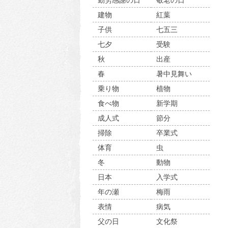
勤労感謝の日
敬老の日
建物
紅葉
子供
七五三
七夕
受験
秋
出産
春
暑中見舞い
乗り物
植物
食べ物
新学期
成人式
節分
掃除
卒業式
体育
虫
冬
動物
日本
入学式
年の瀬
梅雨
表情
病気
父の日
文化祭