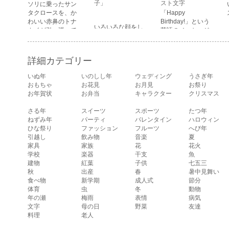
顔・困っている顔
子」
スト文字
ソリに乗ったサン
があります。
タクロースを、か
「Happy
わいい赤鼻のトナ
Birthday!」という
いろいろな顔をし
カイが引っ張って
英語のメッセージ
ている、女の子の
いるイラストで
が描かれたイラス
表情のイラストで
す。
ト文字です。
す。 通常の顔・怒
詳細カテゴリー
っている顔・泣い
ている顔・照れて
いぬ年
いのしし年
ウェディング
うさぎ年
いる顔・笑ってい
おもちゃ
お花見
お月見
お祭り
る顔・驚いている
お年賀状
お弁当
キャラクター
クリスマス
顔・困っている顔
があります。
さる年
スイーツ
スポーツ
たつ年
ねずみ年
パーティ
バレンタイン
ハロウィン
ひな祭り
ファッション
フルーツ
へび年
引越し
飲み物
音楽
夏
家具
家族
花
花火
学校
楽器
干支
魚
建物
紅葉
子供
七五三
秋
出産
春
暑中見舞い
食べ物
新学期
成人式
節分
体育
虫
冬
動物
年の瀬
梅雨
表情
病気
文字
母の日
野菜
友達
料理
老人