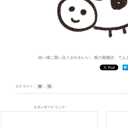
赤い体に黒い点々がかわいい、春の風物詩、てん
カテゴリー：
春
,
虫
スポンサード リンク