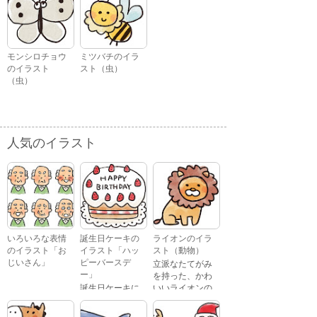
モンシロチョウ
ミツバチのイラ
のイラスト
スト（虫）
（虫）
人気のイラスト
いろいろな表情
誕生日ケーキの
ライオンのイラ
のイラスト「お
イラスト「ハッ
スト（動物）
じいさん」
ピーバースデ
立派なたてがみ
ー」
を持った、かわ
誕生日ケーキに
いいライオンの
おじいさんが、
「Happy
イラストです。
喜怒哀楽たくさ
Birthday」という