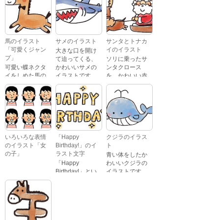
んの表情をして
文字が描かれ
いるイラストで
た、かわいい苺
す。 通常の顔・
のケーキのイラ
怒っている顔・
ストです。
泣いている顔・
馬のイラスト
サメのイラスト
サンタとトナカ
照れている顔・
「可愛くジャン
イのイラスト
大きな口を開け
笑っている顔・
プ」
て迫ってくる、
ソリに乗ったサ
驚いている顔・
可愛い蝶ネクタ
かわいいサメの
ンタクロース
困っている顔が
イをしめた馬の
イラストです。
を、かわいい赤
あります。
キャラクターが
鼻のトナカイが
ジャンプをして
引っ張っている
いるイラストで
イラストです。
す。
いろいろな表情
「Happy
クジラのイラス
のイラスト「女
Birthday!」のイ
ト
の子」
ラスト文字
青い体をしたか
「Happy
わいいクジラの
Birthday!」とい
イラストです。
いろいろな顔を
う英語のメッセ
している、女の
ージが描かれた
子の表情のイラ
イラスト文字で
ストです。 通常
す。
の顔・怒ってい
る顔・泣いてい