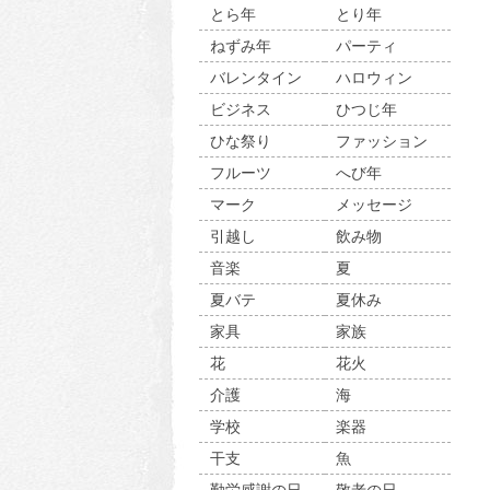
とら年
とり年
ねずみ年
パーティ
バレンタイン
ハロウィン
ビジネス
ひつじ年
ひな祭り
ファッション
フルーツ
へび年
マーク
メッセージ
引越し
飲み物
音楽
夏
夏バテ
夏休み
家具
家族
花
花火
介護
海
学校
楽器
干支
魚