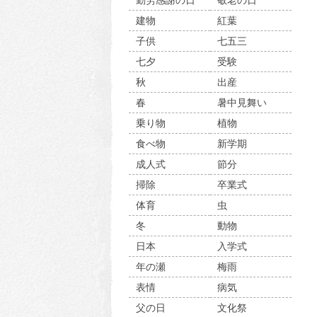
勤労感謝の日
敬老の日
建物
紅葉
子供
七五三
七夕
受験
秋
出産
春
暑中見舞い
乗り物
植物
食べ物
新学期
成人式
節分
掃除
卒業式
体育
虫
冬
動物
日本
入学式
年の瀬
梅雨
表情
病気
父の日
文化祭