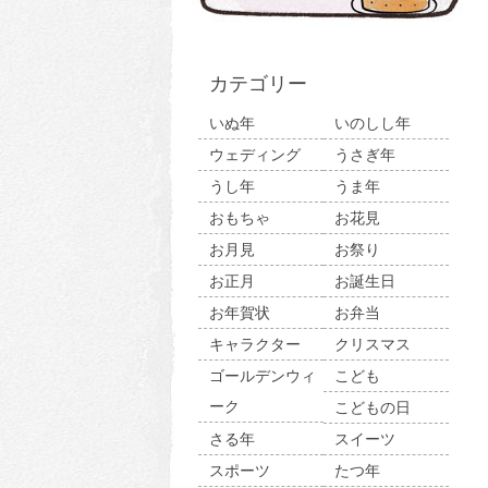
カテゴリー
いぬ年
いのしし年
ウェディング
うさぎ年
うし年
うま年
おもちゃ
お花見
お月見
お祭り
お正月
お誕生日
お年賀状
お弁当
キャラクター
クリスマス
ゴールデンウィ
こども
ーク
こどもの日
さる年
スイーツ
スポーツ
たつ年