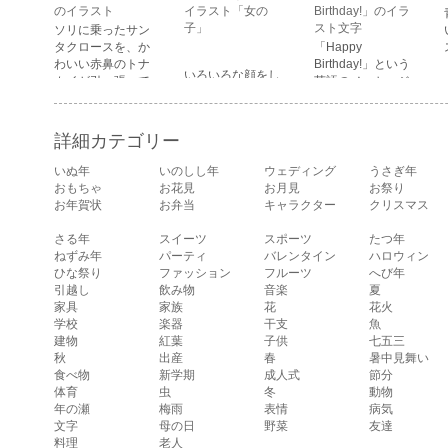
顔・驚いている
のイラスト
イラスト「女の
Birthday!」のイラ
顔・困っている顔
子」
スト文字
ソリに乗ったサン
があります。
タクロースを、か
「Happy
わいい赤鼻のトナ
Birthday!」という
いろいろな顔をし
カイが引っ張って
英語のメッセージ
ている、女の子の
いるイラストで
が描かれたイラス
表情のイラストで
す。
ト文字です。
す。 通常の顔・怒
詳細カテゴリー
っている顔・泣い
ている顔・照れて
いぬ年
いのしし年
ウェディング
うさぎ年
いる顔・笑ってい
おもちゃ
お花見
お月見
お祭り
る顔・驚いている
お年賀状
お弁当
キャラクター
クリスマス
顔・困っている顔
があります。
さる年
スイーツ
スポーツ
たつ年
ねずみ年
パーティ
バレンタイン
ハロウィン
ひな祭り
ファッション
フルーツ
へび年
引越し
飲み物
音楽
夏
家具
家族
花
花火
学校
楽器
干支
魚
建物
紅葉
子供
七五三
秋
出産
春
暑中見舞い
食べ物
新学期
成人式
節分
体育
虫
冬
動物
年の瀬
梅雨
表情
病気
文字
母の日
野菜
友達
料理
老人