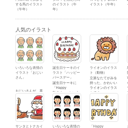
する馬のイラスト
のイラスト（午
イラスト（午年）
（午年）
年）
人気のイラスト
いろいろな表情の
誕生日ケーキのイ
ライオンのイラス
イラスト「おじい
ラスト「ハッピー
ト（動物）
さん」
バースデー」
立派なたてがみを
誕生日ケーキに
持った、かわいい
「Happy
ライオンのイラス
おじいさんが、喜
Birthday」という
トです。
怒哀楽たくさんの
文字が描かれた、
表情をしているイ
かわいい苺のケー
ラストです。 通常
キのイラストで
の顔・怒っている
す。
顔・泣いている
顔・照れている
顔・笑っている
サンタとトナカイ
いろいろな表情の
「Happy