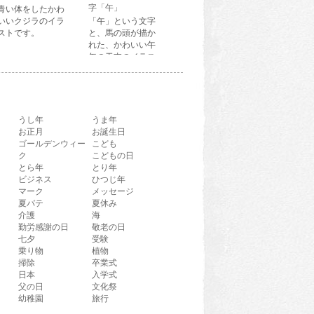
字「午」
青い体をしたかわ
いいクジラのイラ
「午」という文字
ストです。
と、馬の頭が描か
れた、かわいい午
年の干支のイラス
ト文字です。
うし年
うま年
お正月
お誕生日
ゴールデンウィー
こども
ク
こどもの日
とら年
とり年
ビジネス
ひつじ年
マーク
メッセージ
夏バテ
夏休み
介護
海
勤労感謝の日
敬老の日
七夕
受験
乗り物
植物
掃除
卒業式
日本
入学式
父の日
文化祭
幼稚園
旅行