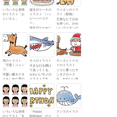
いろいろな表情
誕生日ケーキの
ライオンのイラ
のイラスト「お
イラスト「ハッ
スト（動物）
じいさん」
ピーバースデ
立派なたてがみ
ー」
を持った、かわ
誕生日ケーキに
いいライオンの
おじいさんが、
「Happy
イラストです。
喜怒哀楽たくさ
Birthday」という
んの表情をして
文字が描かれ
いるイラストで
た、かわいい苺
す。 通常の顔・
のケーキのイラ
怒っている顔・
ストです。
泣いている顔・
馬のイラスト
サメのイラスト
サンタとトナカ
照れている顔・
「可愛くジャン
イのイラスト
大きな口を開け
笑っている顔・
プ」
て迫ってくる、
ソリに乗ったサ
驚いている顔・
可愛い蝶ネクタ
かわいいサメの
ンタクロース
困っている顔が
イをしめた馬の
イラストです。
を、かわいい赤
あります。
キャラクターが
鼻のトナカイが
ジャンプをして
引っ張っている
いるイラストで
イラストです。
す。
いろいろな表情
「Happy
クジラのイラス
のイラスト「女
Birthday!」のイ
ト