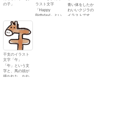
の子」
ラスト文字
青い体をしたか
「Happy
わいいクジラの
Birthday!」とい
イラストです。
いろいろな顔を
う英語のメッセ
している、女の
ージが描かれた
子の表情のイラ
イラスト文字で
ストです。 通常
す。
の顔・怒ってい
る顔・泣いてい
る顔・照れてい
干支のイラスト
る顔・笑ってい
文字「午」
る顔・驚いてい
「午」という文
る顔・困ってい
字と、馬の頭が
る顔がありま
描かれた、かわ
す。
いい午年の干支
のイラスト文字
詳細カテゴリー
です。
いぬ年
いのしし年
ウェディング
うさぎ年
うし年
うま年
おもちゃ
お花見
お月見
お祭り
お正月
お誕生日
お年賀状
お弁当
キャラクター
クリスマス
ゴールデンウィ
こども
ーク
こどもの日
さる年
スイーツ
スポーツ