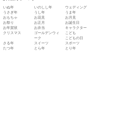
いぬ年
いのしし年
ウェディング
うさぎ年
うし年
うま年
おもちゃ
お花見
お月見
お祭り
お正月
お誕生日
お年賀状
お弁当
キャラクター
クリスマス
ゴールデンウィ
こども
ーク
こどもの日
さる年
スイーツ
スポーツ
たつ年
とら年
とり年
ねずみ年
パーティ
バレンタイン
ハロウィン
ビジネス
ひつじ年
ひな祭り
ファッション
フルーツ
へび年
マーク
メッセージ
引越し
飲み物
音楽
夏
夏バテ
夏休み
家具
家族
花
花火
介護
海
学校
楽器
干支
魚
勤労感謝の日
敬老の日
建物
紅葉
子供
七五三
七夕
受験
秋
出産
春
暑中見舞い
乗り物
植物
食べ物
新学期
成人式
節分
掃除
卒業式