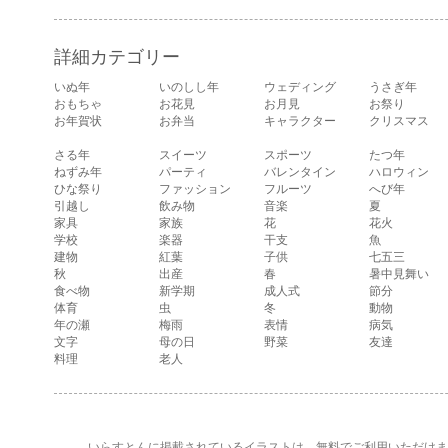
ている、女の子の
いるイラストで
が描かれたイラス
表情のイラストで
す。
ト文字です。
す。 通常の顔・怒
詳細カテゴリー
っている顔・泣い
ている顔・照れて
いぬ年
いのしし年
ウェディング
うさぎ年
いる顔・笑ってい
おもちゃ
お花見
お月見
お祭り
る顔・驚いている
お年賀状
お弁当
キャラクター
クリスマス
顔・困っている顔
があります。
さる年
スイーツ
スポーツ
たつ年
ねずみ年
パーティ
バレンタイン
ハロウィン
ひな祭り
ファッション
フルーツ
へび年
引越し
飲み物
音楽
夏
家具
家族
花
花火
学校
楽器
干支
魚
建物
紅葉
子供
七五三
秋
出産
春
暑中見舞い
食べ物
新学期
成人式
節分
体育
虫
冬
動物
年の瀬
梅雨
表情
病気
文字
母の日
野菜
友達
料理
老人
いらすとんに掲載されているイラストは、無料でご利用いただけま