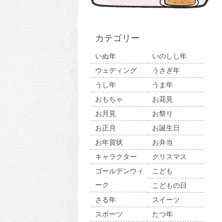
カテゴリー
いぬ年
いのしし年
ウェディング
うさぎ年
うし年
うま年
おもちゃ
お花見
お月見
お祭り
お正月
お誕生日
お年賀状
お弁当
キャラクター
クリスマス
ゴールデンウィ
こども
ーク
こどもの日
さる年
スイーツ
スポーツ
たつ年