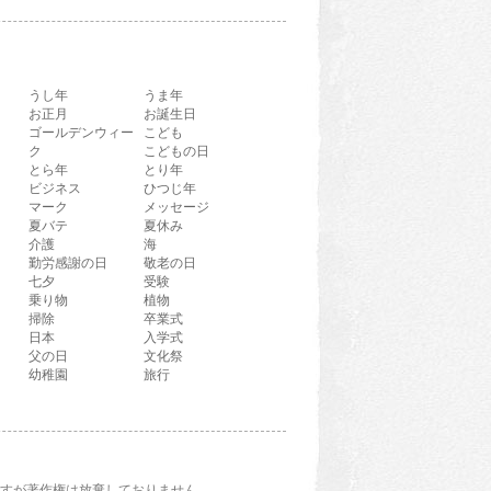
ト文字です。
うし年
うま年
お正月
お誕生日
ゴールデンウィー
こども
ク
こどもの日
とら年
とり年
ビジネス
ひつじ年
マーク
メッセージ
夏バテ
夏休み
介護
海
勤労感謝の日
敬老の日
七夕
受験
乗り物
植物
掃除
卒業式
日本
入学式
父の日
文化祭
幼稚園
旅行
すが著作権は放棄しておりません。