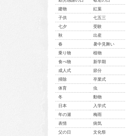
勤労感謝の日
敬老の日
建物
紅葉
子供
七五三
七夕
受験
秋
出産
春
暑中見舞い
乗り物
植物
食べ物
新学期
成人式
節分
掃除
卒業式
体育
虫
冬
動物
日本
入学式
年の瀬
梅雨
表情
病気
父の日
文化祭