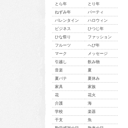
とら年
とり年
ねずみ年
パーティ
バレンタイン
ハロウィン
ビジネス
ひつじ年
ひな祭り
ファッション
フルーツ
へび年
マーク
メッセージ
引越し
飲み物
音楽
夏
夏バテ
夏休み
家具
家族
花
花火
介護
海
学校
楽器
干支
魚