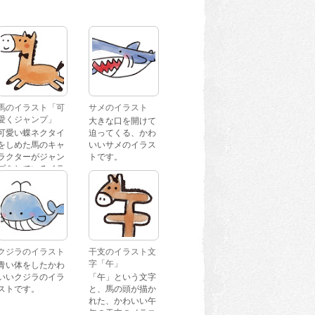
馬のイラスト「可
サメのイラスト
愛くジャンプ」
大きな口を開けて
可愛い蝶ネクタイ
迫ってくる、かわ
をしめた馬のキャ
いいサメのイラス
ラクターがジャン
トです。
プをしているイラ
ストです。
クジラのイラスト
干支のイラスト文
字「午」
青い体をしたかわ
いいクジラのイラ
「午」という文字
ストです。
と、馬の頭が描か
れた、かわいい午
年の干支のイラス