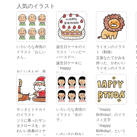
人気のイラスト
いろいろな表情の
誕生日ケーキのイ
ライオンのイラス
イラスト「おじい
ラスト「ハッピー
ト（動物）
さん」
バースデー」
立派なたてがみを
誕生日ケーキに
持った、かわいい
「Happy
ライオンのイラス
おじいさんが、喜
Birthday」という
トです。
怒哀楽たくさんの
文字が描かれた、
表情をしているイ
かわいい苺のケー
ラストです。 通常
キのイラストで
の顔・怒っている
す。
顔・泣いている
顔・照れている
顔・笑っている
サンタとトナカイ
いろいろな表情の
「Happy
顔・驚いている
のイラスト
イラスト「女の
Birthday!」のイラ
顔・困っている顔
子」
スト文字
ソリに乗ったサン
があります。
タクロースを、か
「Happy
わいい赤鼻のトナ
Birthday!」という
いろいろな顔をし
カイが引っ張って
英語のメッセージ