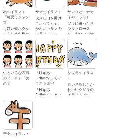
怒っている顔・
ストです。
泣いている顔・
馬のイラスト
サメのイラスト
サンタとトナカ
照れている顔・
「可愛くジャン
イのイラスト
大きな口を開け
笑っている顔・
プ」
て迫ってくる、
ソリに乗ったサ
驚いている顔・
可愛い蝶ネクタ
かわいいサメの
ンタクロース
困っている顔が
イをしめた馬の
イラストです。
を、かわいい赤
あります。
キャラクターが
鼻のトナカイが
ジャンプをして
引っ張っている
いるイラストで
イラストです。
す。
いろいろな表情
「Happy
クジラのイラス
のイラスト「女
Birthday!」のイ
ト
の子」
ラスト文字
青い体をしたか
「Happy
わいいクジラの
Birthday!」とい
イラストです。
いろいろな顔を
う英語のメッセ
している、女の
ージが描かれた
子の表情のイラ
イラスト文字で
ストです。 通常
す。
の顔・怒ってい
る顔・泣いてい
る顔・照れてい
干支のイラスト
る顔・笑ってい
文字「午」