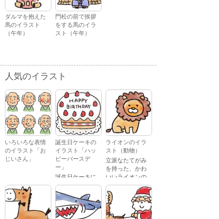
ダルマを抱えた
門松の前で挨拶
馬のイラスト
をする馬のイラ
（午年）
スト（午年）
人気のイラスト
いろいろな表情
誕生日ケーキの
ライオンのイラ
のイラスト「お
イラスト「ハッ
スト（動物）
じいさん」
ピーバースデ
立派なたてがみ
ー」
を持った、かわ
誕生日ケーキに
いいライオンの
おじいさんが、
「Happy
イラストです。
喜怒哀楽たくさ
Birthday」という
んの表情をして
文字が描かれ
いるイラストで
た、かわいい苺
す。 通常の顔・
のケーキのイラ