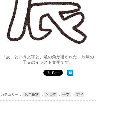
「辰」という文字と、竜の角が描かれた、辰年の
干支のイラスト文字です。
カテゴリー：
お年賀状
,
たつ年
,
干支
,
文字