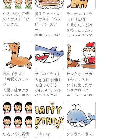
いろいろな表情
誕生日ケーキの
ライオンのイラ
のイラスト「お
イラスト「ハッ
スト（動物）
じいさん」
ピーバースデ
立派なたてがみ
ー」
を持った、かわ
誕生日ケーキに
いいライオンの
おじいさんが、
「Happy
イラストです。
喜怒哀楽たくさ
Birthday」という
んの表情をして
文字が描かれ
いるイラストで
た、かわいい苺
す。 通常の顔・
のケーキのイラ
怒っている顔・
ストです。
泣いている顔・
馬のイラスト
サメのイラスト
サンタとトナカ
照れている顔・
「可愛くジャン
イのイラスト
大きな口を開け
笑っている顔・
プ」
て迫ってくる、
ソリに乗ったサ
驚いている顔・
可愛い蝶ネクタ
かわいいサメの
ンタクロース
困っている顔が
イをしめた馬の
イラストです。
を、かわいい赤
あります。
キャラクターが
鼻のトナカイが
ジャンプをして
引っ張っている
いるイラストで
イラストです。
す。
いろいろな表情
「Happy
クジラのイラス