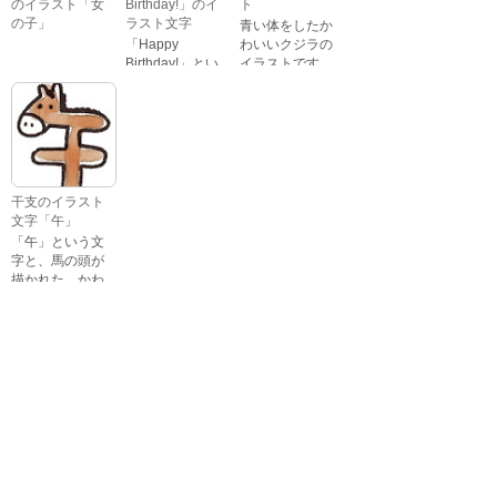
のイラスト「女
Birthday!」のイ
ト
の子」
ラスト文字
青い体をしたか
「Happy
わいいクジラの
Birthday!」とい
イラストです。
いろいろな顔を
う英語のメッセ
している、女の
ージが描かれた
子の表情のイラ
イラスト文字で
ストです。 通常
す。
の顔・怒ってい
る顔・泣いてい
る顔・照れてい
干支のイラスト
る顔・笑ってい
文字「午」
る顔・驚いてい
「午」という文
る顔・困ってい
字と、馬の頭が
る顔がありま
描かれた、かわ
す。
いい午年の干支
のイラスト文字
詳細カテゴリー
です。
いぬ年
いのしし年
ウェディング
うさぎ年
うし年
うま年
おもちゃ
お花見
お月見
お祭り
お正月
お誕生日
お年賀状
お弁当
キャラクター
クリスマス
ゴールデンウィ
こども
ーク
こどもの日