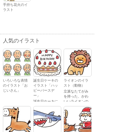
手持ち花火のイ
ラスト
人気のイラスト
いろいろな表情
誕生日ケーキの
ライオンのイラ
のイラスト「お
イラスト「ハッ
スト（動物）
じいさん」
ピーバースデ
立派なたてがみ
ー」
を持った、かわ
誕生日ケーキに
いいライオンの
おじいさんが、
「Happy
イラストです。
喜怒哀楽たくさ
Birthday」という
んの表情をして
文字が描かれ
いるイラストで
た、かわいい苺
す。 通常の顔・
のケーキのイラ
怒っている顔・
ストです。