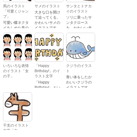
泣いている顔・
馬のイラスト
サメのイラスト
サンタとトナカ
照れている顔・
「可愛くジャン
イのイラスト
大きな口を開け
笑っている顔・
プ」
て迫ってくる、
ソリに乗ったサ
驚いている顔・
可愛い蝶ネクタ
かわいいサメの
ンタクロース
困っている顔が
イをしめた馬の
イラストです。
を、かわいい赤
あります。
キャラクターが
鼻のトナカイが
ジャンプをして
引っ張っている
いるイラストで
イラストです。
す。
いろいろな表情
「Happy
クジラのイラス
のイラスト「女
Birthday!」のイ
ト
の子」
ラスト文字
青い体をしたか
「Happy
わいいクジラの
Birthday!」とい
イラストです。
いろいろな顔を
う英語のメッセ
している、女の
ージが描かれた
子の表情のイラ
イラスト文字で
ストです。 通常
す。
の顔・怒ってい
る顔・泣いてい
る顔・照れてい
干支のイラスト
る顔・笑ってい
文字「午」
る顔・驚いてい
「午」という文