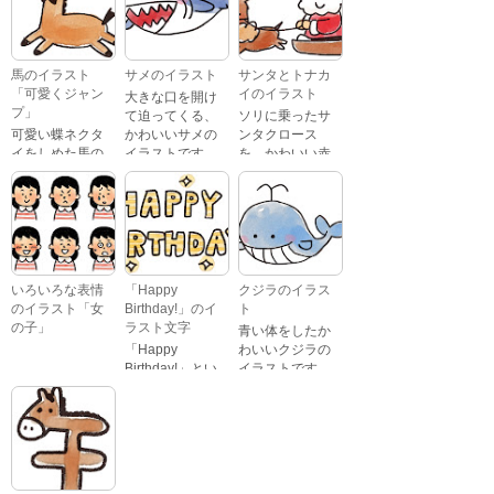
いるイラストで
た、かわいい苺
す。 通常の顔・
のケーキのイラ
怒っている顔・
ストです。
泣いている顔・
馬のイラスト
サメのイラスト
サンタとトナカ
照れている顔・
「可愛くジャン
イのイラスト
大きな口を開け
笑っている顔・
プ」
て迫ってくる、
ソリに乗ったサ
驚いている顔・
可愛い蝶ネクタ
かわいいサメの
ンタクロース
困っている顔が
イをしめた馬の
イラストです。
を、かわいい赤
あります。
キャラクターが
鼻のトナカイが
ジャンプをして
引っ張っている
いるイラストで
イラストです。
す。
いろいろな表情
「Happy
クジラのイラス
のイラスト「女
Birthday!」のイ
ト
の子」
ラスト文字
青い体をしたか
「Happy
わいいクジラの
Birthday!」とい
イラストです。
いろいろな顔を
う英語のメッセ
している、女の
ージが描かれた
子の表情のイラ
イラスト文字で
ストです。 通常
す。
の顔・怒ってい
る顔・泣いてい
る顔・照れてい