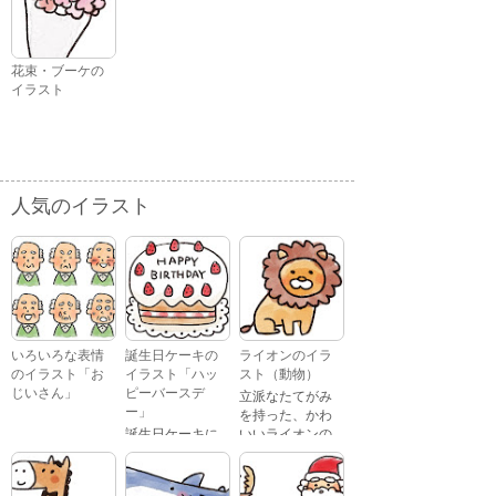
花束・ブーケの
イラスト
人気のイラスト
いろいろな表情
誕生日ケーキの
ライオンのイラ
のイラスト「お
イラスト「ハッ
スト（動物）
じいさん」
ピーバースデ
立派なたてがみ
ー」
を持った、かわ
誕生日ケーキに
いいライオンの
おじいさんが、
「Happy
イラストです。
喜怒哀楽たくさ
Birthday」という
んの表情をして
文字が描かれ