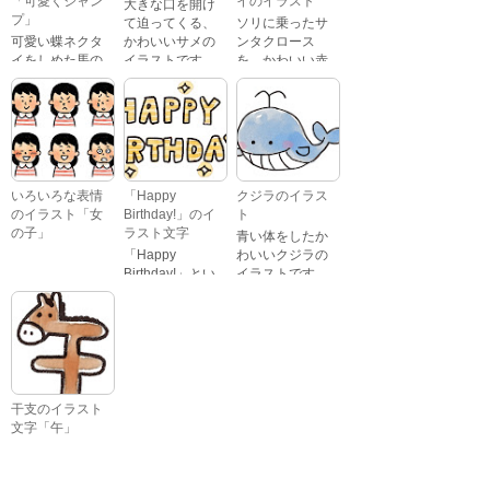
「可愛くジャン
イのイラスト
大きな口を開け
笑っている顔・
プ」
て迫ってくる、
ソリに乗ったサ
驚いている顔・
可愛い蝶ネクタ
かわいいサメの
ンタクロース
困っている顔が
イをしめた馬の
イラストです。
を、かわいい赤
あります。
キャラクターが
鼻のトナカイが
ジャンプをして
引っ張っている
いるイラストで
イラストです。
す。
いろいろな表情
「Happy
クジラのイラス
のイラスト「女
Birthday!」のイ
ト
の子」
ラスト文字
青い体をしたか
「Happy
わいいクジラの
Birthday!」とい
イラストです。
いろいろな顔を
う英語のメッセ
している、女の
ージが描かれた
子の表情のイラ
イラスト文字で
ストです。 通常
す。
の顔・怒ってい
る顔・泣いてい
る顔・照れてい
干支のイラスト
る顔・笑ってい
文字「午」
る顔・驚いてい
「午」という文
る顔・困ってい
字と、馬の頭が
る顔がありま
描かれた、かわ
す。