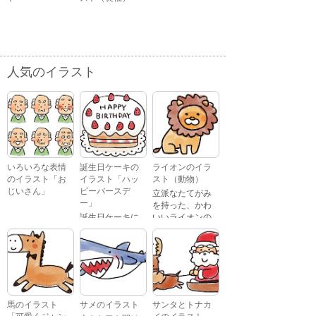
人気のイラスト
いろいろな表情
誕生日ケーキの
ライオンのイラ
のイラスト「お
イラスト「ハッ
スト（動物）
じいさん」
ピーバースデ
立派なたてがみ
ー」
を持った、かわ
誕生日ケーキに
いいライオンの
おじいさんが、
「Happy
イラストです。
喜怒哀楽たくさ
Birthday」という
んの表情をして
文字が描かれ
いるイラストで
た、かわいい苺
す。 通常の顔・
のケーキのイラ
怒っている顔・
ストです。
泣いている顔・
馬のイラスト
サメのイラスト
サンタとトナカ
照れている顔・