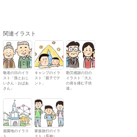
関連イラスト
敬老の日のイラ
キャンプのイラ
勤労感謝の日の
スト「孫とおじ
スト「親子でテ
イラスト「大人
いさん・おばあ
ント」
の肩を揉む子供
さん」
達」
遊園地のイラス
家族旅行のイラ
ト
スト（長袖）